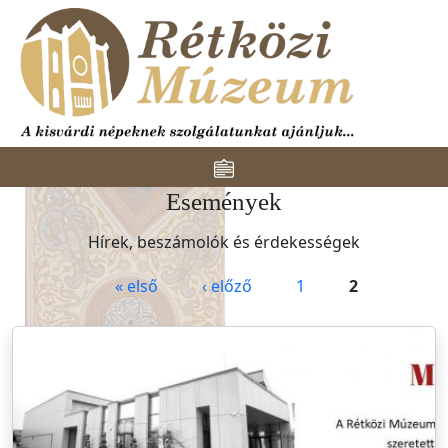
Ugrás a tartalomra
Toggle navigation
Események
Hírek, beszámolók és érdekességek
Oldalak
« első
‹ előző
1
2